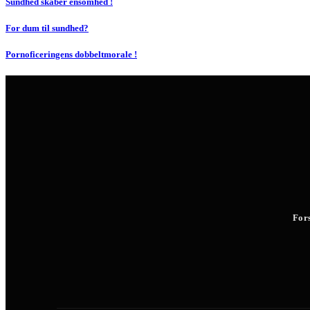
Sundhed skaber ensomhed !
For dum til sundhed?
Pornoficeringens dobbeltmorale !
For