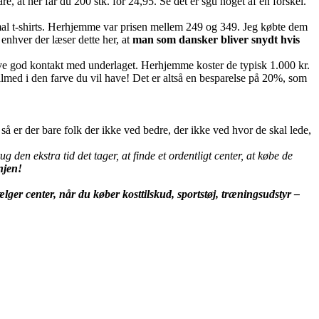
, at her får du 200 stk. for 24,95. Se det er sgu noget af en forskel.
al t-shirts. Herhjemme var prisen mellem 249 og 349. Jeg købte dem
 enhver der læser dette her, at
man som dansker bliver snydt hvis
have god kontakt med underlaget. Herhjemme koster de typisk 1.000 kr.
tilmed i den farve du vil have! Det er altså en besparelse på 20%, som
så er der bare folk der ikke ved bedre, der ikke ved hvor de skal lede,
ug den ekstra tid det tager, at finde et ordentligt center, at købe de
njen!
ger center, når du køber kosttilskud, sportstøj, træningsudstyr –