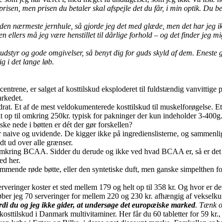
prisen, men prisen du betaler skal afspejle det du får, i min optik. Du
den nærmeste jernhule, så gjorde jeg det med glæde, men det har jeg ikke
n ellers må jeg være henstillet til dårlige forhold – og det finder jeg mig
udstyr og gode omgivelser, så benyt dig for guds skyld af dem. Eneste
g i det lange løb.
entrene, er salget af kosttilskud eksploderet til fuldstændig vanvittige 
arkedet.
at. Et af de mest veldokumenterede kosttilskud til muskelforøgelse. Et p
elt op til omkring 250kr. typisk for pakninger der kun indeholder 3-400g
cske nede i bøtten er dét der gør forskellen?
or naive og uvidende. De kigger ikke på ingredienslisterne, og sammenl
ydt ud over alle grænser.
mkring BCAA. Sidder du derude og ikke ved hvad BCAA er, så er det nok
ed her.
nde røde bøtte, eller den syntetiske duft, men ganske simpelthen fordi
rveringer koster et sted mellem 179 og helt op til 358 kr. Og hvor er de
ber jeg 70 serveringer for mellem 220 og 230 kr. afhængig af vekselkur
rdi du og jeg ikke gider, at undersøge det europæiske marked
. Tænk o
osttilskud i Danmark multivitaminer. Her får du 60 tabletter for 59 kr.,