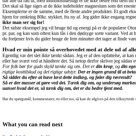
har alle da råd til, men indholdsmæssigt er de ikke bedre end dem du ka
Det skal så lige siges at de ikke indeholder magnesium som det eneste
Eksemplerne er de samme, med de fleste andre produkter. Et godt eks
hjem for omkring 80kr. stykket, fra ny af. Jeg gider ikke engang regne p
ikke man ser sig for!
Det sidste eksempel jeg vil bruge tid og energi på er de populære Oto
pr. par, og kan som oftest kun fås i den dødsyge sorte variant. Ved at 
du fortjener hvis du gider bruge de fem minutter det tager at finde var
Hvad er min pointe så overhovedet med at dele ud af all
Egentlig var det slet ikke tænkt sådan. Jeg er af den opfattelse, at ka
eller har svært ved at håndtere det. Så netop derfor skriver jeg sådan e
For folk bør for guds skyld tænke sig om. Det er
din krop
, og
din eg
rigtige kosttilskud og det rigtige udstyr.
Der er ingen grund til at beta
Så sidder du efter at have læst dette indlæg, og føler dig røvrendt?
Så er der masser at gøre ved det. Tænk dig om, og undersøg markede
uanset hvad det er, så tænk dig om, det er du bedre tjent med.
Har du spørgsmål, kommentarer, ris eller ros, så kan de afgives på den tilknytted
What you can read next