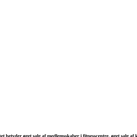
 betyder øget salg af medlemsskaber i fitnesscentre, øget salg af ko