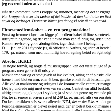
jeg røvrendt uden at vide det?
Når det kommer til vores kroppe og sundhed, mener jeg det er vigtigt a
For kroppen kræver det bedste af det bedste, så den kan holde en livst
snydt og bedraget. Desværre bliver jeg det også selv til en vis grad..
Fitnessmedlemskaber – en ren pengemaskine!
Først og fremmest bør man kigge på medlemskabet til fitnesscenteret. Da j
udstyret fungerede, og der var alt hvad man kan få brug for, uden undt
Kanon service og gode åbningstider, taget årstallene i betragtning.
D. 1. januar 2011 flyttede jeg så officielt til Aarhus, og uden at kend
179,- pr. måned, som med lidt hurtig hovedregning betød en øget udgi
Absolut IKKE!
Til nogle formål, og nogle få muskelgrupper, kan det være et lige så go
program, men generelt til udstyret.
Maskinerne var og er stadigvæk af lav kvalitet, alting er af plastic, ell
træne i med blot én arm, eller ét ben, ganske enkelt fordi belastningen 
Alle ved at maskinerne og udstyret i de kommercielle centre er mangelf
Det jeg undrede mig mest over var servicen. Centret var altid beskidt, 
aldrig smurt, og gik noget i stykker, ja så stod det gerne og ventede på
Nu, tre år senere er prisen steget til 249 kr. pr. måned, altså en priss
Du kender sikkert selv svaret allerede.
NEJ
,
det er det ikke
. Alt det 
Personalemængden er blevet skåret ned, der er fortsat beskidt mange 
hård fin stråle. Og problemerne er de samme i alle kommercielle centre