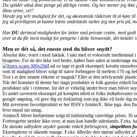
Du spilder altså dine penge på dårlige centre. Og her mener jeg ikke 
åbne arme, vel?
Havde jeg selv mulighed for det, og økonomisk råderum til at køre til 
jeg så priviligeret at kunne træne andetsteds sætter jeg stor pris på, me
Har
DU
derimod muligheden for lækre små private centre, med godt 
over at du får mest muligt for pengene i dette henseende, det betaler si
Men er dét så, det eneste sted du bliver snydt?
Absolut ikke,
tvært i mod faktisk. I takt med et voksende medlemstal i c
brugerne. For de der ikke ved bedre, køber bare uden at undersøge m
Lad os tage et godt eksempel; kreatin monohydr
som til stadighed bliver solgt til naive forbrugere til mellem 170 og h
Tror i at den smarte etikette er magisk? Eller at den selvlysende plasti
Når det kommer til denne her slags produkter er folk ganske enkelt f
produkter ude i centrene, for det er virkelig stedet hvor man bliver sn
Et andet suverænt eksempel på komplet idioti er folks indkøbsvaner o
google søgning, vil give dig en forklaring som jeg ikke vil kede dig m
Mit suveræne favoritprodukt er her BSN’s AminoX. Ikke pga. den flamme
hver mand sin smag.
AminoX bliver herhjemme solgt til fuldstændig vanvittige priser, 30 se
Forbrugerne tænker ikke over, at man kan handle udenlands. F.eks. kø
De danske udbydere snyder ganske enkelt forbrugeren,
simpelthen fo
Eksemplerne er slående mange. F.eks. tilbyder den største udbyder af k