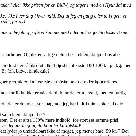
 betaler heller ikke prisen for en BMW, og tager i mod en Hyundai med
, ikke hver dag i hvert fald. Det at jeg en gang eller to i ugen, er
 så i, for nu!
 gode anbefaling jeg kan komme med i denne her forbindelse. Tænk
proportioner. Og det er så lige netop her fælden klapper hos alle
rodukt der så absolut aller højest skal koste 100-120 kr. pr. kg, men
. Er folk blevet bindegale?
igner produkter. Det værste er måske nok dem der køber deres
 fordi du ikke er nået dertil hvor det er relevant, men en hurtig
, det er det mest velsmagende jeg har haft i min shaker til dato –
t så fælden klapper her?
sen. Det er altså 130% mere indhold, for stort set samme pris!
ver det næste gang du handler kosttilskud!
 det lyder jo umiddelbart ikke af meget, jeg mener bare, 59 kr. ? Det