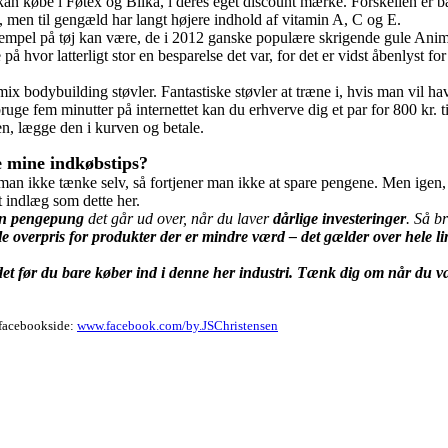
n købe i Føtex og Bilka, i deres eget discount mærke. Forskellen er bare
, men til gengæld har langt højere indhold af vitamin A, C og E.
empel på tøj kan være, de i 2012 ganske populære skrigende gule Anim
å hvor latterligt stor en besparelse det var, for det er vidst åbenlyst for
mix bodybuilding støvler. Fantastiske støvler at træne i, hvis man vil 
bruge fem minutter på internettet kan du erhverve dig et par for 800 kr. 
en, lægge den i kurven og betale.
e mine indkøbstips?
n man ikke tænke selv, så fortjener man ikke at spare pengene. Men igen, 
t indlæg som dette her.
en pengepung
det går ud over, når du laver
dårlige investeringer
. Så br
le overpris for produkter der er mindre værd – det gælder over hele li
t før du bare køber ind i denne her industri. Tænk dig om når du væl
e facebookside:
www.facebook.com/by.JSChristensen