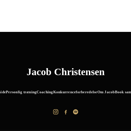
Jacob Christensen
side
Personlig træning
Coaching
Konkurrenceforberedelse
Om Jacob
Book sam