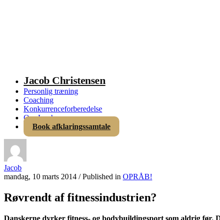
Jacob Christensen
Personlig træning
Coaching
Konkurrenceforberedelse
Om Jacob
Book afklaringssamtale
Jacob
mandag, 10 marts 2014
/
Published in
OPRÅB!
Røvrendt af fitnessindustrien?
Danskerne dyrker fitness- og bodybuildingsport som aldrig før. Det