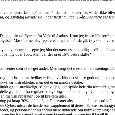
t være opmærksom på at man får det, man betaler for. At der ikke bliver
id, og samtidig udvikle sig under bedst mulige vilkår. Desværre ser jeg
eg i sin tid flyttede fra Vejle til Aarhus. Kom jeg fra en lille jernhule, 
agelser. Maskinerne blev repareret af ejeren når de gik i stykker, hvis 
e byen overhovedet, søgte jeg blot det nærmeste og billigste tilbud på d
ft på lige over 16%. Men var det så et 16% bedre skifte?
dt center som så meget andet. Men langt det meste af min træningstid blev
er tynde chromerør, hvilket er fint, hvis blot det skal se godt ud, men det
ikke var tilstrækkelig. men det er en mindre detalje.
uldt og utilstrækkeligt, så det vil jeg ikke spilde hele din formiddag me
dette gælder alt fra regulære rengøringsområder som gulve, toiletter og l
 en magisk reparatør i op til fire-fem uger.
tigning på knap 30% på blot 3 år. Det svarer altså til en del mere end inf
gode Cybex udstyr de havde som supplement til deres håbløse Technogym
steder, og personalet er nu endnu mere uvidende om korrekt træning end
 som jeg har været i, med meget få undtagelser, som jeg ikke vil liste h