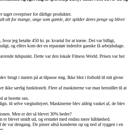
 taget overpriser for dårlige produkter.
 alt alt for mange, unge som gamle, der spilder deres penge og bliver
hvor jeg betalte 450 kr. pr. kvartal for at træne. Det var billigt,
muligt, og ellers kom der en reparatør indenfor ganske få arbejdsdage.
aværende tidspunkt. Dette var den lokale Fitness World. Prisen var her
 brugt i starten på at tilpasse mig. Ikke blot i forhold til mit givne
 er ikke særlig funktionelt. Flere af maskinerne var man henstillet til at
d at berette om.
ign. til selve vægtudstyret. Maskinerne blev aldrig vasket af, de blev
lationen. Men er det så blevet 30% bedre?
 er blevet smidt ud, og erstattet med endnu mere håbløshed.
 de var dengang. De pisser altså kunderne op og ned af ryggen i en
er.