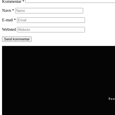
Kommentar
*
Navn
*
E-mail
*
Websted
For