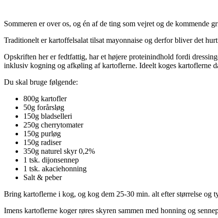
Sommeren er over os, og én af de ting som vejret og de kommende gril
Traditionelt er kartoffelsalat tilsat mayonnaise og derfor bliver det hur
Opskriften her er fedtfattig, har et højere proteinindhold fordi dressing
inklusiv kogning og afkøling af kartoflerne. Ideelt koges kartoflerne d
Du skal bruge følgende:
800g kartofler
50g forårsløg
150g bladselleri
250g cherrytomater
150g purløg
150g radiser
350g naturel skyr 0,2%
1 tsk. dijonsennep
1 tsk. akaciehonning
Salt & peber
Bring kartoflerne i kog, og kog dem 25-30 min. alt efter størrelse og t
Imens kartoflerne koger røres skyren sammen med honning og sennep. 