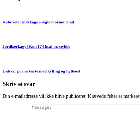
Kalorielet æblekage – ægte mormormad
Jordbærkage | Kun 174 kcal pr. stykke
Lækker porrertærte med kylling og hytteost
Skriv et svar
Din e-mailadresse vil ikke blive publiceret.
Krævede felter er marker