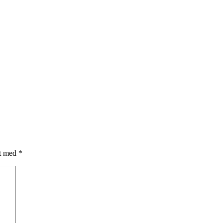
et med
*