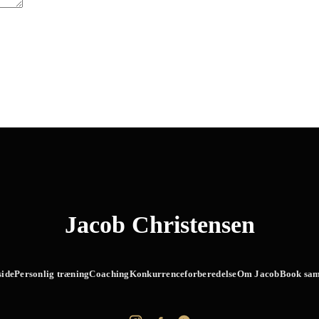
Jacob Christensen
side
Personlig træning
Coaching
Konkurrenceforberedelse
Om Jacob
Book sam