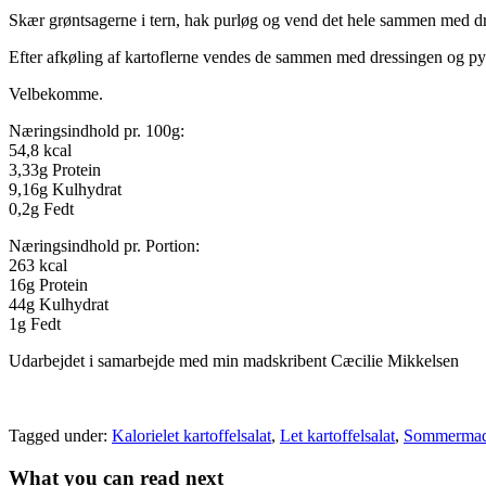
Skær grøntsagerne i tern, hak purløg og vend det hele sammen med d
Efter afkøling af kartoflerne vendes de sammen med dressingen og py
Velbekomme.
Næringsindhold pr. 100g:
54,8 kcal
3,33g Protein
9,16g Kulhydrat
0,2g Fedt
Næringsindhold pr. Portion:
263 kcal
16g Protein
44g Kulhydrat
1g Fedt
Udarbejdet i samarbejde med min madskribent Cæcilie Mikkelsen
Tagged under:
Kalorielet kartoffelsalat
,
Let kartoffelsalat
,
Sommerma
What you can read next