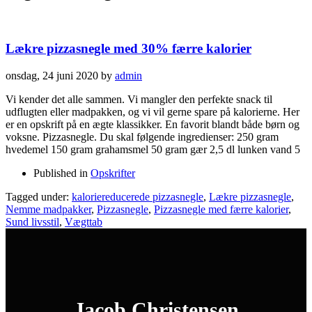
Lækre pizzasnegle med 30% færre kalorier
onsdag, 24 juni 2020
by
admin
Vi kender det alle sammen. Vi mangler den perfekte snack til
udflugten eller madpakken, og vi vil gerne spare på kalorierne. Her
er en opskrift på en ægte klassikker. En favorit blandt både børn og
voksne. Pizzasnegle. Du skal følgende ingredienser: 250 gram
hvedemel 150 gram grahamsmel 50 gram gær 2,5 dl lunken vand 5
Published in
Opskrifter
Tagged under:
kaloriereducerede pizzasnegle
,
Lækre pizzasnegle
,
Nemme madpakker
,
Pizzasnegle
,
Pizzasnegle med færre kalorier
,
Sund livsstil
,
Vægttab
Jacob Christensen