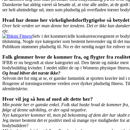
Danskerne har aldrig været så besatte af, at vise alle andre, at de godt
ser helt almindelige ud, men som pludselig på overfladen træner body
Hvad har denne her virkelighedsforflygtigelse så betydet
Over hele verden ser man denne her tendens. Det er ikke kun danskern
eje.
Selv i det kommercielle konkurrencesegment er bodybu
tilslutning. Nogle nye kategorier som bestemt henvender sig til det m
Publikum strømmer pludselig til. Nu er der nemlig noget for enhver s
Folk glemmer hvor de kommer fra, og flygter fra realite
IFBB er nu begyndt at sluse kategorier ud. Den første og måske mest i
bodybuilding kvinder. I stedet stiller de op i Womens physique fitness,
Og hvad bliver det næste ikke?
Selvom det for mig at se, er ganske fantastisk at sporten kravler ind
Brugerne af træningscentrene verden over dyrker pludselig fitness. Til
identitetskrise.
Hvor vil jeg så hen af med alt dette her?
Min pointe her er ganske enkel. Folk skal huske hvad de kommer fra, 
følge af denne udvikling, er der også negative.
Nye kategorier kommer til, men på bekostning af dem der har skabt e
Jeg mener bestemt det er positivt med så mange nye muligheder for at
bodybuildere?