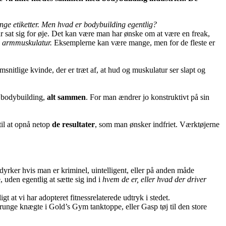
ange etiketter. Men hvad er bodybuilding egentlig?
ar sat sig for øje. Det kan være man har ønske om at være en freak,
e armmuskulatur.
Eksemplerne kan være mange, men for de fleste er
nitlige kvinde, der er træt af, at hud og muskulatur ser slapt og
m bodybuilding,
alt sammen
. For man ændrer jo konstruktivt på sin
til at opnå netop
de resultater
, som man ønsker indfriet. Værktøjerne
dyrker hvis man er kriminel, uintelligent, eller på anden måde
 uden egentlig at sætte sig ind i
hvem de er, eller hvad der driver
at vi har adopteret fitnessrelaterede udtryk i stedet.
urunge knægte i Gold’s Gym tanktoppe, eller Gasp tøj til den store