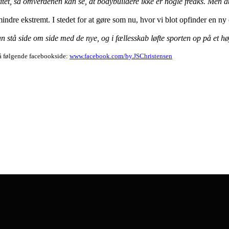
tet, så omverdenen kan se, at bodybuildere ikke er nogle freaks. Men at de
ndre ekstremt. I stedet for at gøre som nu, hvor vi blot opfinder en ny e
 stå side om side med de nye, og i fællesskab løfte sporten op på et hø
 på følgende facebookside:
www.facebook.com/by.JSChristensen