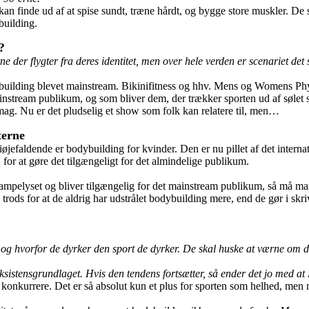
 kan finde ud af at spise sundt, træne hårdt, og bygge store muskler. De s
building.
?
e der flygter fra deres identitet, men over hele verden er scenariet de
ilding blevet mainstream. Bikinifitness og hhv. Mens og Womens Physiq
ainstream publikum, og som bliver dem, der trækker sporten ud af sølet 
mag. Nu er det pludselig et show som folk kan relatere til, men…
terne
øjefaldende er bodybuilding for kvinder. Den er nu pillet af det intern
 for at gøre det tilgængeligt for det almindelige publikum.
 i rampelyset og bliver tilgængelig for det mainstream publikum, så må 
 trods for at de aldrig har udstrålet bodybuilding mere, end de gør i sk
og hvorfor de dyrker den sport de dyrker. De skal huske at værne om de
ksistensgrundlaget. Hvis den tendens fortsætter, så ender det jo med a
 konkurrere. Det er så absolut kun et plus for sporten som helhed, men