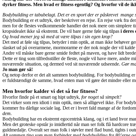
dyrker fitness. Men hvad er fitness egentlig? Og hvorfor vil de ik
Bodybuilding er tabubelagt. Det er en sport der er påskrevet mange s
Bodybuilding er et udtryk, der beskriver en rejse. En rejse væk fra de
men for de flestes vedkommende handler det nok mere om simplere t
kropsidealet ikke så ekstremt. De vil bare gerne føle sig tilpas
i deres
Og hvad mener jeg så med at være tilpas i sin egen krop?
Det med at føle sig tilpas, betyder i min optik, at man ikke behøver 
slasket ud på overarmene, mormorarme er der nok nogle der vil kalde 
Andre vil måske bare gerne smide fedtet på maven, og have lidt brede
Dette er ting som tilfredsstiller de fleste, nogle vil have mere, andr
nuværende situation, og dermed ved sit nuværende udseende.
Gør ma
Jo man gør så!
Og netop derfor er det alt sammen bodybuilding. For bodybuilding er en 
er fuldstændigt de samme, hvad enten man vil gøre det mindre eller m
Men hvorfor kalder vi det så for fitness?
Hvorfor finde på et smart og hipt udtryk,
for noget så simpelt?
Det virker som ren idioti i min optik, men så alligevel ikke. For body
kommer fra dårlige sociale lag. Det er i hvert fald mange af de fordom
dem.
Bodybuilding har en ekstremt egocentrisk klang, og i et land hvor man 
Men det groteske opstår jo imidlertid når man ser folk flå hardcore tr
guldmedalje. Overalt ser man folk i støvler med flad bund, tights i ou
Alt sammen ting som man forbinder med bodybuilding fra 80’erne o