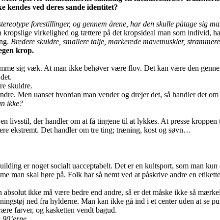
ke kendes ved deres sande identitet?
tereotype forestillinger, og gennem årene, har den skulle påtage sig m
n kropslige virkelighed og tættere på det kropsideal man som individ, h
ing.
Bredere skuldre, smallere talje, markerede mavemuskler, strammer
 egen krop.
gemme sig væk. At man ikke behøver være flov. Det kan være den gennems
det.
re skuldre.
e mindre. Men uanset hvordan man vender og drejer det, så handler det o
n ikke?
livsstil, der handler om at få tingene til at lykkes. At presse kroppen 
ere ekstremt. Det handler om tre ting; træning, kost og søvn…
building er noget socialt uacceptabelt. Det er en kultsport, som man kun 
me man skal høre på. Folk har så nemt ved at påskrive andre en etikette,
absolut ikke må være bedre end andre, så er det måske ikke så mærkeligt 
æningstøj ned fra hylderne. Man kan ikke gå ind i et center uden at se p
trære farver, og kasketten vendt bagud.
g 90’erne.