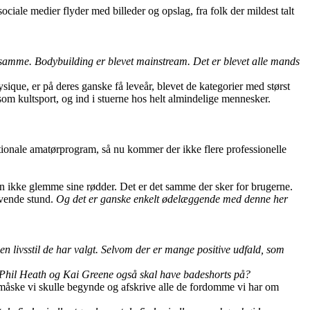
ociale medier flyder med billeder og opslag, fra folk der mildest talt
t samme. Bodybuilding er blevet mainstream. Det er blevet alle mands
ue, er på deres ganske få leveår, blevet de kategorier med størst
som kultsport, og ind i stuerne hos helt almindelige mennesker.
ationale amatørprogram, så nu kommer der ikke flere professionelle
man ikke glemme sine rødder. Det er det samme der sker for brugerne.
rivende stund.
Og det er ganske enkelt ødelæggende med denne her
n livsstil de har valgt. Selvom der er mange positive udfald, som
t Phil Heath og Kai Greene også skal have badeshorts på?
 måske vi skulle begynde og afskrive alle de fordomme vi har om