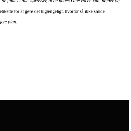
 findes i alle størrelser, at de findes i alle racer, køn, højder og
tikette for at gøre det tilgængeligt, hvorfor så ikke smide
jere plan.