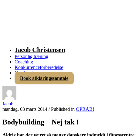
Jacob Christensen
Personlig træning
Coaching
Konkurrenceforberedelse
Om Jacob
Book afklaringssamtale
Jacob
mandag, 03 marts 2014
/
Published in
OPRÅB!
Bodybuilding – Nej tak !
Aldrig har der været så mange danskere indmeldt i fitnesscentr