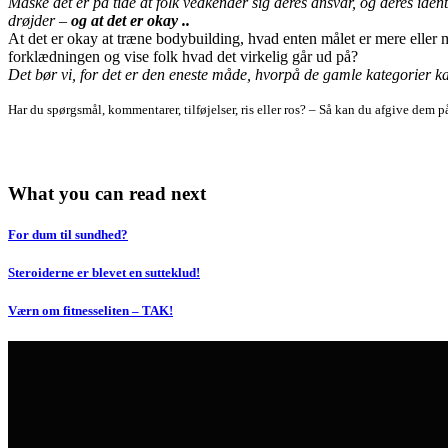
Måske det er på tide at folk vedkender sig deres ansvar, og deres identi
drøjder –
og at det er okay ..
At det er okay at træne bodybuilding, hvad enten målet er mere eller mi
forklædningen og vise folk hvad det virkelig går ud på?
Det bør vi, for det er den eneste måde, hvorpå de gamle kategorier kan
Har du spørgsmål, kommentarer, tilføjelser, ris eller ros? – Så kan du afgive dem
What you can read next
For dum til sundhed?
Steroiderne er blevet en sutteklud!
Værn om fitnesseliten – TAK!