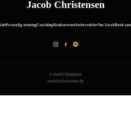
Jacob Christensen
side
Personlig træning
Coaching
Konkurrenceforberedelse
Om Jacob
Book sam
© Jacob Christensen
mail@jschristensen.dk